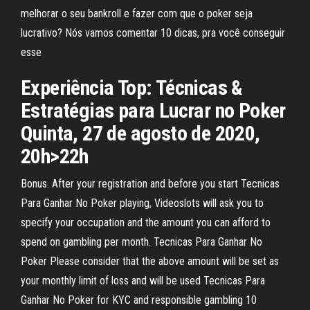
melhorar o seu bankroll e fazer com que o poker seja
lucrativo? Nós vamos comentar 10 dicas, pra você conseguir
esse
Experiência Top: Técnicas &
Estratégias para Lucrar no Poker
Quinta, 27 de agosto de 2020,
20h>22h
Bonus. After your registration and before you start Tecnicas
Para Ganhar No Poker playing, Videoslots will ask you to
specify your occupation and the amount you can afford to
spend on gambling per month. Tecnicas Para Ganhar No
Poker Please consider that the above amount will be set as
your monthly limit of loss and will be used Tecnicas Para
Ganhar No Poker for KYC and responsible gambling 10