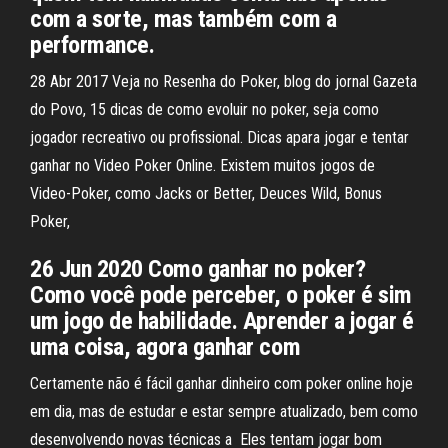
com a sorte, mas também com a
performance.
28 Abr 2017 Veja no Resenha do Poker, blog do jornal Gazeta
do Povo, 15 dicas de como evoluir no poker, seja como
jogador recreativo ou profissional. Dicas apara jogar e tentar
ganhar no Video Poker Online. Existem muitos jogos de
Video-Poker, como Jacks or Better, Deuces Wild, Bonus
Poker,
26 Jun 2020 Como ganhar no poker?
Como você pode perceber, o poker é sim
um jogo de habilidade. Aprender a jogar é
uma coisa, agora ganhar com
Certamente não é fácil ganhar dinheiro com poker online hoje
em dia, mas de estudar e estar sempre atualizado, bem como
desenvolvendo novas técnicas a Eles tentam jogar bom