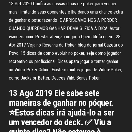
18 Set 2020 Confira as nossas dicas de poker para vencer
mais! limitando seus oponentes e lhe dando uma chance extra
de ganhar o pote: fazendo E ARRISCAMO-NOS A PERDER
QUANDO QUEREMOS GANHAR DEMAIS. FICA A DICA. Autor:
wandersonnn. Prestar atençao no jogo Quem blefa quem 28
Abr 2017 Veja no Resenha do Poker, blog do jornal Gazeta do
Povo, 15 dicas de como evoluir no poker, seja como jogador
recreativo ou profissional. Dicas apara jogar e tentar ganhar
no Video Poker Online. Existem muitos jogos de Video-Poker,
como Jacks or Better, Deuces Wild, Bonus Poker,
13 Ago 2019 Ele sabe sete
maneiras de ganhar no póquer.
⭐Estos dicas irá ajudá-lo a ser
um vencedor do deck. ✅ Viu a
quinta dica? Não estavas à