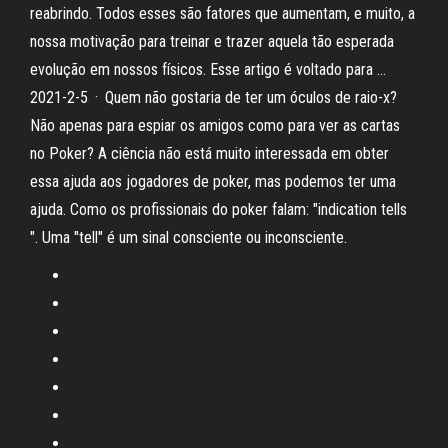
reabrindo. Todos esses são fatores que aumentam, e muito, a
nossa motivação para treinar e trazer aquela tão esperada
evolução em nossos físicos. Esse artigo é voltado para …
2021-2-5 · Quem não gostaria de ter um óculos de raio-x?
Não apenas para espiar os amigos como para ver as cartas
no Poker? A ciência não está muito interessada em obter
essa ajuda aos jogadores de poker, mas podemos ter uma
ajuda. Como os profissionais do poker falam: "indication tells
". Uma "tell" é um sinal consciente ou inconsciente.