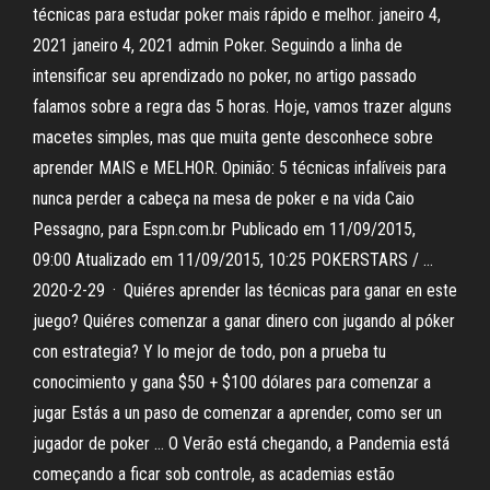
técnicas para estudar poker mais rápido e melhor. janeiro 4,
2021 janeiro 4, 2021 admin Poker. Seguindo a linha de
intensificar seu aprendizado no poker, no artigo passado
falamos sobre a regra das 5 horas. Hoje, vamos trazer alguns
macetes simples, mas que muita gente desconhece sobre
aprender MAIS e MELHOR. Opinião: 5 técnicas infalíveis para
nunca perder a cabeça na mesa de poker e na vida Caio
Pessagno, para Espn.com.br Publicado em 11/09/2015,
09:00 Atualizado em 11/09/2015, 10:25 POKERSTARS / …
2020-2-29 · Quiéres aprender las técnicas para ganar en este
juego? Quiéres comenzar a ganar dinero con jugando al póker
con estrategia? Y lo mejor de todo, pon a prueba tu
conocimiento y gana $50 + $100 dólares para comenzar a
jugar Estás a un paso de comenzar a aprender, como ser un
jugador de poker … O Verão está chegando, a Pandemia está
começando a ficar sob controle, as academias estão