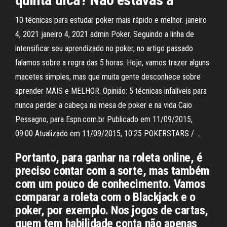
10 técnicas para estudar poker mais rápido e melhor. janeiro
4, 2021 janeiro 4, 2021 admin Poker. Seguindo a linha de
intensificar seu aprendizado no poker, no artigo passado
falamos sobre a regra das 5 horas. Hoje, vamos trazer alguns
macetes simples, mas que muita gente desconhece sobre
aprender MAIS e MELHOR. Opinião: 5 técnicas infalíveis para
nunca perder a cabeça na mesa de poker e na vida Caio
Pessagno, para Espn.com.br Publicado em 11/09/2015,
09:00 Atualizado em 11/09/2015, 10:25 POKERSTARS / …
Portanto, para ganhar na roleta online, é
preciso contar com a sorte, mas também
com um pouco de conhecimento. Vamos
comparar a roleta com o Blackjack e o
poker, por exemplo. Nos jogos de cartas,
quem tem habilidade conta não apenas