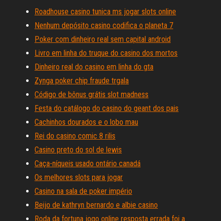
Roadhouse casino tunica ms jogar slots online
Nenhum depósito casino codifica o planeta 7
Poker com dinheiro real sem capital android
Livro em linha do truque do casino dos mortos
Dinheiro real do casino em linha do gta
Zynga poker chip fraude trgala
Código de bônus grátis slot madness
Festa do catálogo do casino do geant dos pais
Cachinhos dourados e o lobo mau
Rei do casino comic 8 rilis
Casino preto do sol de lewis
Caça-níqueis usado ontário canadá
Os melhores slots para jogar
Casino na sala de poker império
Beijo de kathryn bernardo e albie casino
Roda da fortuna jogo online resposta errada foi a