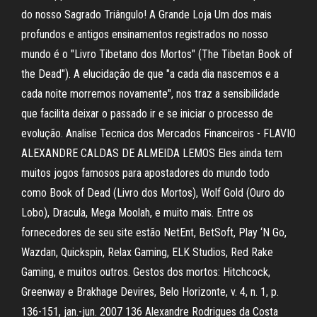
do nosso Sagrado Triângulo! A Grande Loja Um dos mais
profundos e antigos ensinamentos registrados no nosso
mundo é o "Livro Tibetano dos Mortos" (The Tibetan Book of
the Dead"). A elucidação de que "a cada dia nascemos e a
cada noite morremos novamente", nos traz a sensibilidade
que facilita deixar o passado ir e se iniciar o processo de
evolução. Analise Tecnica dos Mercados Financeiros - FLAVIO
ALEXANDRE CALDAS DE ALMEIDA LEMOS Eles ainda tem
muitos jogos famosos para apostadores do mundo todo
como Book of Dead (Livro dos Mortos), Wolf Gold (Ouro do
Lobo), Dracula, Mega Moolah, e muito mais. Entre os
fornecedores de seu site estão NetEnt, BetSoft, Play ‘N Go,
Wazdan, Quickspin, Relax Gaming, ELK Studios, Red Rake
Gaming, e muitos outros. Gestos dos mortos: Hitchcock,
Greenway e Brakhage Devires, Belo Horizonte, v. 4, n. 1, p.
136-151, jan.-jun. 2007 136 Alexandre Rodrigues da Costa