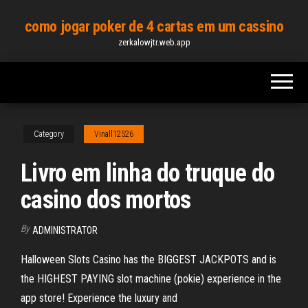
Skip
como jogar poker de 4 cartas em um cassino
to
zerkalowjtr.web.app
the
content
Category
Vinall12526
Livro em linha do truque do
casino dos mortos
By
ADMINISTRATOR
Halloween Slots Casino has the BIGGEST JACKPOTS and is
the HIGHEST PAYING slot machine (pokie) experience in the
app store! Experience the luxury and