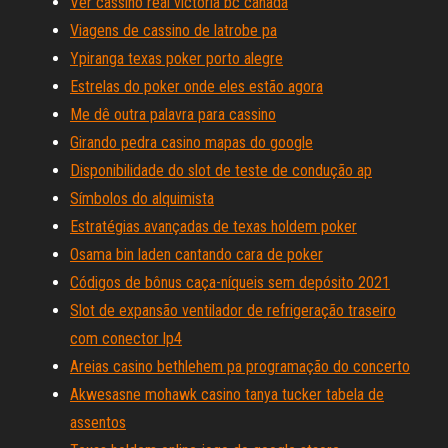
Ver cassino real victoria bc canadá
Viagens de cassino de latrobe pa
Ypiranga texas poker porto alegre
Estrelas do poker onde eles estão agora
Me dê outra palavra para cassino
Girando pedra casino mapas do google
Disponibilidade do slot de teste de condução ap
Símbolos do alquimista
Estratégias avançadas de texas holdem poker
Osama bin laden cantando cara de poker
Códigos de bônus caça-níqueis sem depósito 2021
Slot de expansão ventilador de refrigeração traseiro
com conector lp4
Areias casino bethlehem pa programação do concerto
Akwesasne mohawk casino tanya tucker tabela de
assentos