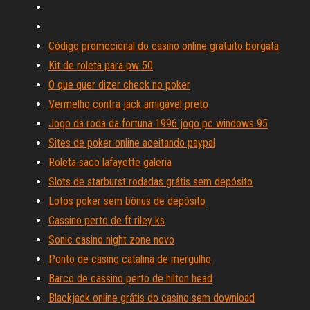
Código promocional do casino online gratuito borgata
Kit de roleta para pw 50
O que quer dizer check no poker
Vermelho contra jack amigável preto
Jogo da roda da fortuna 1996 jogo pc windows 95
Sites de poker online aceitando paypal
Roleta saco lafayette galeria
Slots de starburst rodadas grátis sem depósito
Lotos poker sem bônus de depósito
Cassino perto de ft riley ks
Sonic casino night zone novo
Ponto de casino catalina de mergulho
Barco de cassino perto de hilton head
Blackjack online grátis do casino sem download