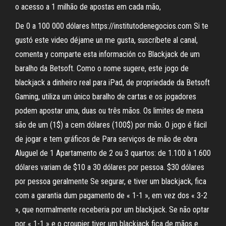
o acesso a 1 milhão de apostas em cada mão,
De 0 a 100 000 dólares https://institutodenegocios.com Si te
gustó este video déjame un me gusta, suscríbete al canal,
comenta y comparte esta información co Blackjack de um
baralho da Betsoft. Como o nome sugere, este jogo de
blackjack a dinheiro real para iPad, de propriedade da Betsoft
Gaming, utiliza um único baralho de cartas e os jogadores
podem apostar uma, duas ou três mãos. Os limites de mesa
são de um (1$) a cem dólares (100$) por mão. O jogo é fácil
de jogar e tem gráficos de Para serviços de mão de obra
Aluguel de 1 Apartamento de 2 ou 3 quartos: de 1.100 à 1.600
dólares variam de $10 a 30 dólares por pessoa. $30 dólares
por pessoa geralmente Se segurar, e tiver um blackjack, fica
com a garantia dum pagamento de « 1-1 », em vez dos « 3-2
», que normalmente receberia por um blackjack. Se não optar
por « 1-1 » e o croupier tiver um blackjack fica de mãos e