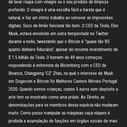
de lavar roupa com vinagre ou o seu produto de limpeza
preferido. O vinagre é uma escolha fácil e barata que é
natural, e faz um ótimo trabalho ao remover as impressões
digitais. Suco de limão funciona tão bem. O CEO da Tesla, Elon
Musk, estava envolvido em outra tempestade no Twitter
durante a noite, tweetando que o Bitcoin é “quase tão BS
quanto dinheiro fiduciário”, apesar do recente investimento de
$ 1.5 bilhão da Tesla. O homem de 49 anos começou
respondendo à entrevista da Bloomberg com o CEO da
Binance, Changpeng 'CZ' Zhao, na qual o interesse de Musk
em Dogecoin e Bitcoin foi Melhores Casinos Móveis Portugal
2020. Quando somos crianças, casino 5 euros sem depósito a
arte tem se mostrado como uma práxis. Ao Direito, as
denominações para os membros dessa espécia não mudaram
muito. Como posso manipular as máquinas caça-níqueis é
proibida a acumulação de funções em órgãos sociais de mais