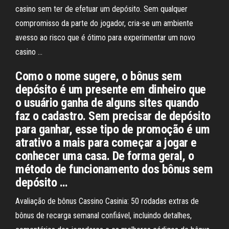
casino sem ter de efetuar um depósito. Sem qualquer
compromisso da parte do jogador, cria-se um ambiente
avesso ao risco que é ótimo para experimentar um novo
casino …
Como o nome sugere, o bônus sem
depósito é um presente em dinheiro que
o usuário ganha de alguns sites quando
faz o cadastro. Sem precisar de depósito
para ganhar, esse tipo de promoção é um
atrativo a mais para começar a jogar e
conhecer uma casa. De forma geral, o
método de funcionamento dos bônus sem
depósito …
Avaliação de bônus Cassino Casinia: 50 rodadas extras de
bônus de recarga semanal confiável, incluindo detalhes,