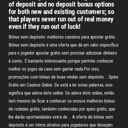
of deposit and no deposit bonus options
for both new and existing customers; so
that players never run out of real money
even if they run out of luck!
Bônus sem depósito: melhores cassinos para apostar grátis.
Bônus sem depósito é uma oferta que dá um valor específico
para o jogador apostar grátis sem precisar adicionar dinheiro
à conta.. É bastante interessante porque permite conhecer
melhor os jogos da casa sem gastar nada.Por isso,
promoções com bônus de boas-vindas sem depósito … Spins
Grátis em Casinos Online. Se está a ler estas palavras, isso
significa que adora slots online. Se adora slots online, então
tem mesmo de ficar a conhecer os nossos melhores bónus
de rodadas grátis, também conhecidas por spins grátis, que
lhe darão oportunidades extra de … A oferta de bônus sem
depósito é um ótimo atrativo para jogadores que desejam