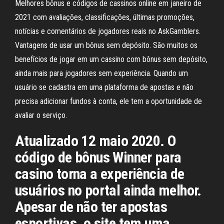
Melhores bônus e códigos de cassinos online em janeiro de
2021 com avaliações, classificações, últimas promoções,
notícias e comentários de jogadores reais no AskGamblers.
Vantagens de usar um bônus sem depósito. São muitos os
benefícios de jogar em um cassino com bônus sem depósito,
ainda mais para jogadores sem experiência. Quando um
usuário se cadastra em uma plataforma de apostas e não
precisa adicionar fundos à conta, ele tem a oportunidade de
avaliar o serviço.
Atualizado 12 maio 2020. O
código de bônus Winner para
casino torna a experiência de
usuários no portal ainda melhor.
Apesar de não ter apostas
esportivas, o site tem uma