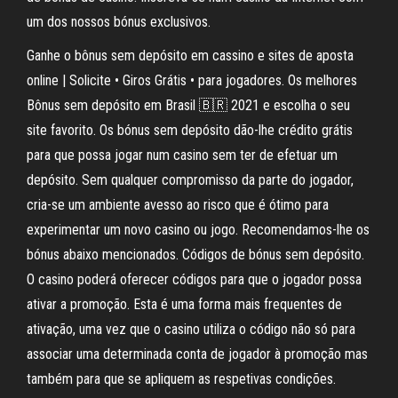
um dos nossos bónus exclusivos.
Ganhe o bônus sem depósito em cassino e sites de aposta
online | Solicite • Giros Grátis • para jogadores. Os melhores
Bônus sem depósito em Brasil 🇧🇷 2021 e escolha o seu
site favorito. Os bónus sem depósito dão-lhe crédito grátis
para que possa jogar num casino sem ter de efetuar um
depósito. Sem qualquer compromisso da parte do jogador,
cria-se um ambiente avesso ao risco que é ótimo para
experimentar um novo casino ou jogo. Recomendamos-lhe os
bónus abaixo mencionados. Códigos de bónus sem depósito.
O casino poderá oferecer códigos para que o jogador possa
ativar a promoção. Esta é uma forma mais frequentes de
ativação, uma vez que o casino utiliza o código não só para
associar uma determinada conta de jogador à promoção mas
também para que se apliquem as respetivas condições.