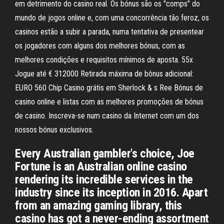
em detrimento do casino real. Os bónus são os "comps" do
mundo de jogos online e, com uma concorrência tão feroz, os
casinos estão a subir a parada, numa tentativa de presentear
os jogadores com alguns dos melhores bónus, com as
melhores condições e requisitos mínimos de aposta. 55x
Jogue até € 312000 Retirada máxima de bônus adicional:
EURO 560 Chip Casino grátis em Sherlock & s Ree Bónus de
casino online e listas com as melhores promoções de bónus
de casino. Inscreva-se num casino da Internet com um dos
nossos bónus exclusivos.
Every Australian gambler's choice, Joe
Fortune is an Australian online casino
rendering its incredible services in the
industry since its inception in 2016. Apart
from an amazing gaming library, this
casino has got a never-ending assortment