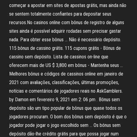
começar a apostar em sites de apostas grátis, mas ainda não
se sentem totalmente confiantes para depositar seus
recursos.No casinos online com bônus de registro de alguns
sites ainda é possível adquirir rodadas sem precisar gastar
nada. Para obter esse bônus … Não é necessário depósito.
115 bônus de cassino grátis. 115 cupons grátis - Bônus de
cassino sem depósito. Lista de cassinos on-line que
oferecem mais de US $ 3,800 em bônus - Mantenha seus …
Melhores bônus e códigos de cassinos online em janeiro de
2021 com avaliações, classificações, últimas promoções,
notícias e comentários de jogadores reais no AskGamblers.
by Damon em fevereiro 9, 2021 em 2: 06 pm . Bônus sem
depósito são um tipo popular de bônus que quase todos os
jogadores procuram. O bom dos bônus sem depósito é que o
jogador pode jogar o jogo escolhido sem … Os bónus sem
depósito dão-lhe crédito grátis para que possa jogar num