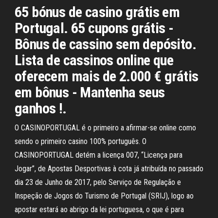
65 bónus de casino grátis em
Portugal. 65 cupons grátis -
Bônus de cassino sem depósito.
Lista de cassinos online que
oferecem mais de 2.000 € grátis
em bônus - Mantenha seus
ganhos !.
O CASINOPORTUGAL é o primeiro a afirmar-se online como
sendo o primeiro casino 100% português. O
CASINOPORTUGAL detém a licença 007, “Licença para
Jogar”, de Apostas Desportivas à cota já atribuída no passado
dia 23 de Junho de 2017, pelo Serviço de Regulação e
Inspeção de Jogos do Turismo de Portugal (SRIJ), logo ao
apostar estará ao abrigo da lei portuguesa, o que é para