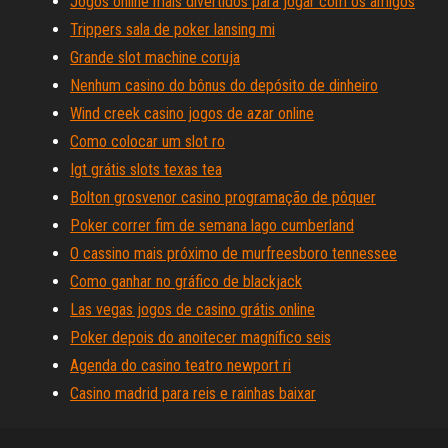
Jogos online mais divertidos para jogar com os amigos
Trippers sala de poker lansing mi
Grande slot machine coruja
Nenhum casino do bônus do depósito de dinheiro
Wind creek casino jogos de azar online
Como colocar um slot ro
Igt grátis slots texas tea
Bolton grosvenor casino programação de pôquer
Poker correr fim de semana lago cumberland
O cassino mais próximo de murfreesboro tennessee
Como ganhar no gráfico de blackjack
Las vegas jogos de casino grátis online
Poker depois do anoitecer magnífico seis
Agenda do casino teatro newport ri
Casino madrid para reis e rainhas baixar