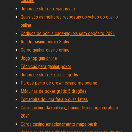
cassino
Jogos de slot carregados em
Quais são as melhores respostas do yahoo do casino
online
Códigos de bônus caça-níqueis sem depósito 2021
Rei do casino comic 8 rilis
Como ganhar casino online
Jogo top gun online
Técnicas para ganhar poker
Jogos de slot de 7 linhas grátis
Parque perto de crown casino melbourne
Máquinas de poker grátis 5 dragões
Torradeira de uma fatia e duas fatias
Casino online da malásia_ bônus de inscrição gratuito
2021
Coroa casino estacionamento mapa perth