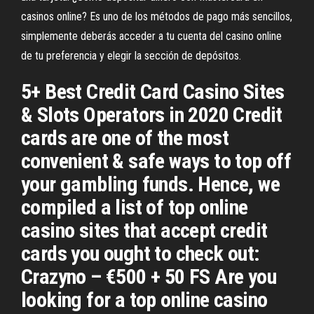
casinos online? Es uno de los métodos de pago más sencillos,
simplemente deberás acceder a tu cuenta del casino online
de tu preferencia y elegir la sección de depósitos.
5+ Best Credit Card Casino Sites
& Slots Operators in 2020 Credit
cards are one of the most
convenient & safe ways to top off
your gambling funds. Hence, we
compiled a list of top online
casino sites that accept credit
cards you ought to check out:
Crazyno – €500 + 50 FS Are you
looking for a top online casino