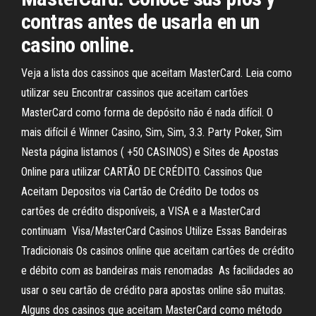
contras antes de usarla en un
casino online.
Veja a lista dos cassinos que aceitam MasterCard. Leia como
utilizar seu Encontrar cassinos que aceitam cartões
MasterCard como forma de depósito não é nada difícil. O
mais difícil é Winner Casino, Sim, Sim, 3.3. Party Poker, Sim
Nesta página listamos ( +50 CASINOS) e Sites de Apostas
Online para utilizar CARTÃO DE CRÉDITO. Cassinos Que
Aceitam Depositos via Cartão de Crédito De todos os
cartões de crédito disponíveis, a VISA e a MasterCard
continuam Visa/MasterCard Casinos Utilize Essas Bandeiras
Tradicionais Os casinos online que aceitam cartões de crédito
e débito com as bandeiras mais renomadas As facilidades ao
usar o seu cartão de crédito para apostas online são muitas. ​
Alguns dos casinos que aceitam MasterCard como método