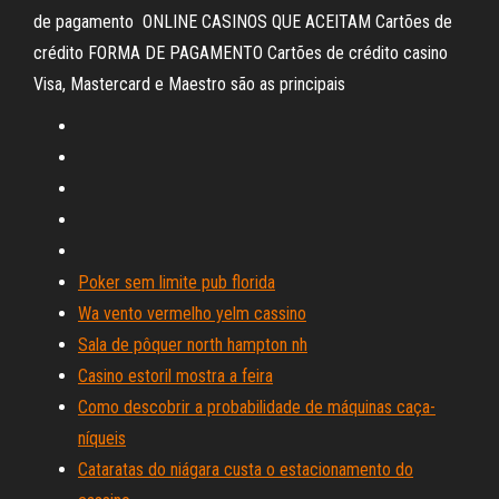
de pagamento ONLINE CASINOS QUE ACEITAM Cartões de
crédito FORMA DE PAGAMENTO Cartões de crédito casino
Visa, Mastercard e Maestro são as principais
Poker sem limite pub florida
Wa vento vermelho yelm cassino
Sala de pôquer north hampton nh
Casino estoril mostra a feira
Como descobrir a probabilidade de máquinas caça-
níqueis
Cataratas do niágara custa o estacionamento do