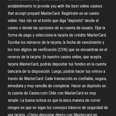
establishments to provide you with the best online casinos
that accept prepaid MasterCard. Regístrate en un casino
online. Haz clic en el botón que diga "depósito" desde el
casino o desde las opciones de su cuenta de usuario. Elije la
forma de pago y selecciona la tarjeta de crédito MasterCard.
Escribe los números de la tarjeta, la fecha de vencimiento y
los tres dígitos de verificación (CVN) que se encuentran en el
reverso de la tarjeta. En nuestro casino online, que acepta
tarjeta MasterCard, podrás depositar tus fondos en la cuenta
bancaria de tu disposición. Luego, podrás hacer tus retiros a
través de MasterCard. Cada transacción es confiable, segura,
inmediata y muy sencilla de completar. Hacer un depósito en
tu cuenta de Casino.com Chile con MasterCard es muy
simple: La buena noticia es que la única manera de correr
riesgos es que no sigas los consejos básicos de seguridad de
una tarjeta. ¿Cómo depositar dinero con Mastercard en