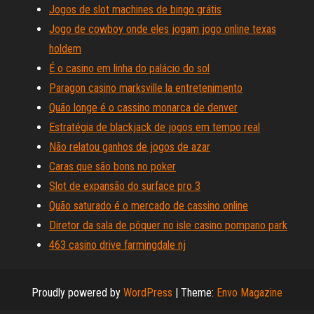
Jogos de slot machines de bingo grátis
Jogo de cowboy onde eles jogam jogo online texas
holdem
É o casino em linha do palácio do sol
Paragon casino marksville la entretenimento
Quão longe é o cassino monarca de denver
Estratégia de blackjack de jogos em tempo real
Não relatou ganhos de jogos de azar
Caras que são bons no poker
Slot de expansão do surface pro 3
Quão saturado é o mercado de cassino online
Diretor da sala de pôquer no isle casino pompano park
463 casino drive farmingdale nj
Proudly powered by
WordPress
|
Theme:
Envo Magazine