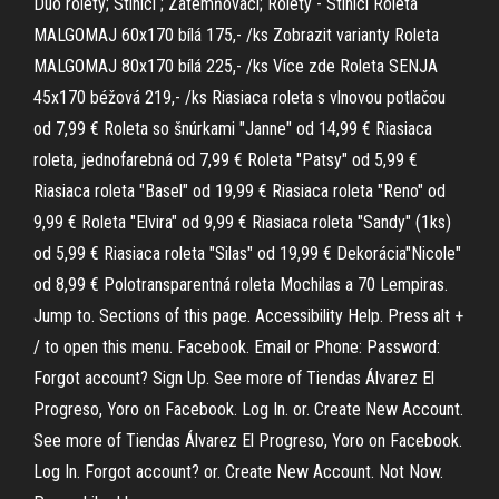
Duo rolety; Stínící ; Zatemňovací; Rolety - Stínící Roleta
MALGOMAJ 60x170 bílá 175,- /ks Zobrazit varianty Roleta
MALGOMAJ 80x170 bílá 225,- /ks Více zde Roleta SENJA
45x170 béžová 219,- /ks Riasiaca roleta s vlnovou potlačou
od 7,99 € Roleta so šnúrkami "Janne" od 14,99 € Riasiaca
roleta, jednofarebná od 7,99 € Roleta "Patsy" od 5,99 €
Riasiaca roleta "Basel" od 19,99 € Riasiaca roleta "Reno" od
9,99 € Roleta "Elvira" od 9,99 € Riasiaca roleta "Sandy" (1ks)
od 5,99 € Riasiaca roleta "Silas" od 19,99 € Dekorácia"Nicole"
od 8,99 € Polotransparentná roleta Mochilas a 70 Lempiras.
Jump to. Sections of this page. Accessibility Help. Press alt +
/ to open this menu. Facebook. Email or Phone: Password:
Forgot account? Sign Up. See more of Tiendas Álvarez El
Progreso, Yoro on Facebook. Log In. or. Create New Account.
See more of Tiendas Álvarez El Progreso, Yoro on Facebook.
Log In. Forgot account? or. Create New Account. Not Now.