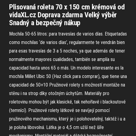
Plisovaná roleta 70 x 150 cm krémová od
vidaXL.cz Doprava zdarma Velký výběr
Snadný a bezpečný nákup
Mochila 50-65 litros: para travesías de varios días. Etiquetadas
como mochilas ‘de varios días’, regularmente te vendrán bien
para esas travesías de 3 a 5 noches, ya que además de tener
normalmente mayores cualidades, también se amplía su
capacidad hasta unos 65 o más. Un modelo interesante es la
mochila Millet Ubic 50 (Haz click para comprar), que tiene una
capacidad de 50+10 Pružinové rolety s možností montáže na
stěnu i na strop díky otočným úchytům. Materiály pro
roletovinu mohou být jak klasické, tak nehořlavé i blackoutové
(temnící). Pružinové rolety látkové se navíjejí pomocí
pružinového mechanismu, který je i polohovatelný, taktéž i u a
je poloha libovolná. Látka je o 4,5 cm užší než šíře
mechanismu. Montážní materiál a dětská bezpečnostní