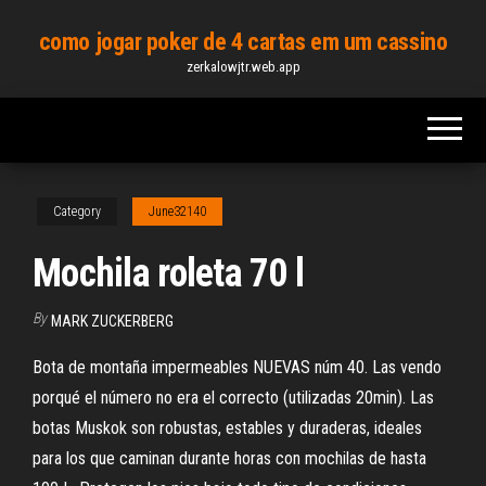
Skip
como jogar poker de 4 cartas em um cassino
to
zerkalowjtr.web.app
the
content
Category
June32140
Mochila roleta 70 l
By
MARK ZUCKERBERG
Bota de montaña impermeables NUEVAS núm 40. Las vendo
porqué el número no era el correcto (utilizadas 20min). Las
botas Muskok son robustas, estables y duraderas, ideales
para los que caminan durante horas con mochilas de hasta