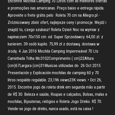
Encontre Mochila Camping 70 Litros com as melhores ofertas
e promoções nas americanas. Preço baixo e entrega rápida.
Aproveite o frete grátis pelo Roleta 70 cm na Allegro.pl -
Zróżnicowany zbiór ofert, najlepsze ceny i promocje. Wejdź i
znajdź to, czego szukasz! Roleta Dzień Noc na wymiar z
napinaczem 70x150 cm. od. Super Sprzedawcy. 64,00 zł. z
kurierem. 39 osób kupiło. 75,99 zł z dostawą. dostawa w
środę. 4 Jun 2016 Mochila Camping Impermeável 70 Lts
Caminhada Trilha Mc3102Comprimento ( cm)22Altura
(cm)67Largura (cm)31Musicas utilizadas do 26 Oct 2015
Presentación y Explicación mochilas de camping 60 y 70
litros respaldo regulable. 23,196 views23K views. • Oct 26,
2015. Encontre jogo de roleta drink em segunda mão a partir
de R$ 30. Beleza e saúde, Roupas e calçados, Bolsas, malas e
mochilas, Bijouterias, relógios e Roleta Jogo Drinks. R$ 70.
Vende-se jogo de drinks, nunca usado, está na caixa !