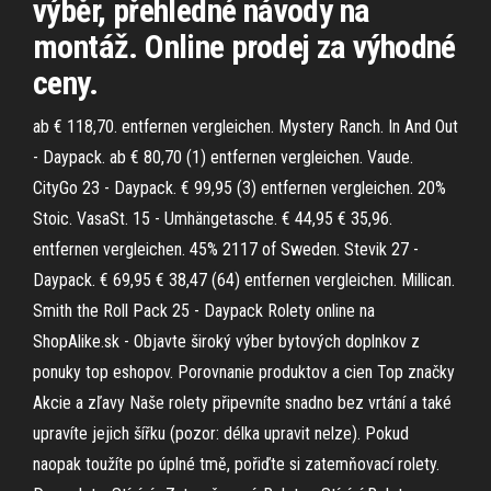
výběr, přehledné návody na
montáž. Online prodej za výhodné
ceny.
ab € 118,70. entfernen vergleichen. Mystery Ranch. In And Out
- Daypack. ab € 80,70 (1) entfernen vergleichen. Vaude.
CityGo 23 - Daypack. € 99,95 (3) entfernen vergleichen. 20%
Stoic. VasaSt. 15 - Umhängetasche. € 44,95 € 35,96.
entfernen vergleichen. 45% 2117 of Sweden. Stevik 27 -
Daypack. € 69,95 € 38,47 (64) entfernen vergleichen. Millican.
Smith the Roll Pack 25 - Daypack Rolety online na
ShopAlike.sk - Objavte široký výber bytových doplnkov z
ponuky top eshopov. Porovnanie produktov a cien Top značky
Akcie a zľavy Naše rolety připevníte snadno bez vrtání a také
upravíte jejich šířku (pozor: délka upravit nelze). Pokud
naopak toužíte po úplné tmě, pořiďte si zatemňovací rolety.