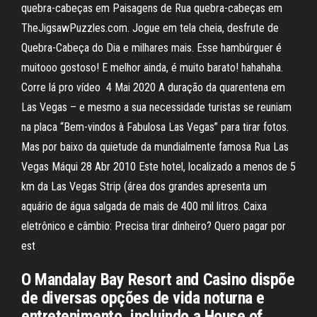
quebra-cabeças em Paisagens de Rua quebra-cabeças em
TheJigsawPuzzles.com. Jogue em tela cheia, desfrute de
Quebra-Cabeça do Dia e milhares mais. Esse hambúrguer é
muitooo gostoso! E melhor ainda, é muito barato! hahahaha.
Corre lá pro vídeo ️ 4 Mai 2020 A duração da quarentena em
Las Vegas – e mesmo a sua necessidade turistas se reuniam
na placa “Bem-vindos à Fabulosa Las Vegas” para tirar fotos.
Mas por baixo da quietude da mundialmente famosa Rua Las
Vegas Máqui 28 Abr 2010 Este hotel, localizado a menos de 5
km da Las Vegas Strip (área dos grandes apresenta um
aquário de água salgada de mais de 400 mil litros. Caixa
eletrônico e câmbio: Precisa tirar dinheiro? Quero pagar por
est
O Mandalay Bay Resort and Casino dispõe
de diversas opções de vida noturna e
entretenimento, incluindo a House of