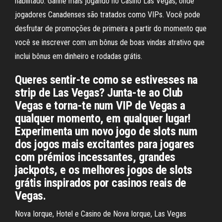
habilitado. Ganhe mais jogando no Casino Las Vegas, onde
jogadores Canadenses são tratados como VIPs. Você pode
desfrutar de promoções de primeira a partir do momento que
você se inscrever com um bônus de boas vindas atrativo que
inclui bônus em dinheiro e rodadas grátis.
Queres sentir-te como se estivesses na
strip de Las Vegas? Junta-te ao Club
Vegas e torna-te num VIP de Vegas a
qualquer momento, em qualquer lugar!
Experimenta um novo jogo de slots num
dos jogos mais excitantes para jogares
com prémios incessantes, grandes
jackpots, e os melhores jogos de slots
grátis inspirados por casinos reais de
Vegas.
Nova Iorque, Hotel e Casino de Nova Iorque, Las Vegas