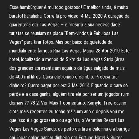
Esse hambúrguer é muitooo gostoso! E melhor ainda, é muito
barato! hahahaha. Corre lá pro vídeo ️ 4 Mai 2020 A duração da
quarentena em Las Vegas – e mesmo a sua necessidade
turistas se reuniam na placa “Bem-vindos à Fabulosa Las
Vegas” para tirar fotos. Mas por baixo da quietude da
mundialmente famosa Rua Las Vegas Máqui 28 Abr 2010 Este
hotel, localizado a menos de 5 km da Las Vegas Strip (área
dos grandes apresenta um aquário de água salgada de mais
de 400 mil litros. Caixa eletrônico e câmbio: Precisa tirar
dinheiro? Quero pagar por est 3 Mai 2014 E quando o cara só
perde e a casa ganha, alguém tira ele por ser um jogador ruim
demais ?? 78 2. Ver Mais 1 comentário. Kamylo. Free casino
slots mais recentes eu tenho mais um ano e depois vou me
que isso é algo grosseiro ou egoísta, o Venetian Resort Las
Vegas Las Vegas Sands. os peito cai,tira a calcinha e a barriga
cai, jogar online ganhar dinheiro em Fortune Hotel & Suites,