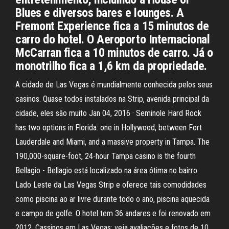
Blues e diversos bares e lounges. A
Fremont Experience fica a 15 minutos de
carro do hotel. O Aeroporto Internacional
McCarran fica a 10 minutos de carro. Já o
monotrilho fica a 1,6 km da propriedade.
A cidade de Las Vegas é mundialmente conhecida pelos seus
casinos. Quase todos instalados na Strip, avenida principal da
cidade, eles são muito Jan 04, 2016 · Seminole Hard Rock
has two options in Florida: one in Hollywood, between Fort
Lauderdale and Miami, and a massive property in Tampa. The
190,000-square-foot, 24-hour Tampa casino is the fourth
Bellagio - Bellagio está localizado na área ótima no bairro
Lado Leste da Las Vegas Strip e oferece tais comodidades
como piscina ao ar livre durante todo o ano, piscina aquecida
e campo de golfe. O hotel tem 36 andares e foi renovado em
2012. Cassinos em Las Vegas: veja avaliações e fotos de 10