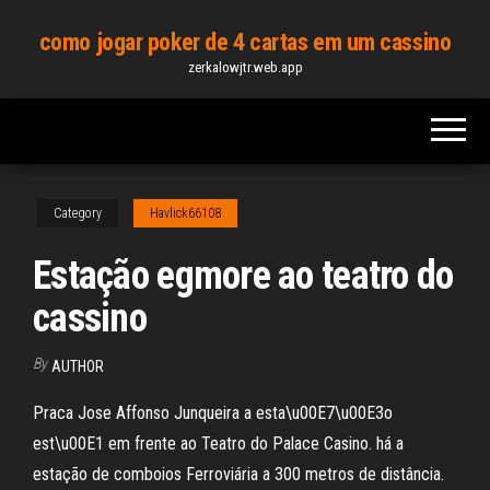
Skip
como jogar poker de 4 cartas em um cassino
to
zerkalowjtr.web.app
the
content
Category
Havlick66108
Estação egmore ao teatro do
cassino
By
AUTHOR
Praca Jose Affonso Junqueira a esta\u00E7\u00E3o
est\u00E1 em frente ao Teatro do Palace Casino. há a
estação de comboios Ferroviária a 300 metros de distância.