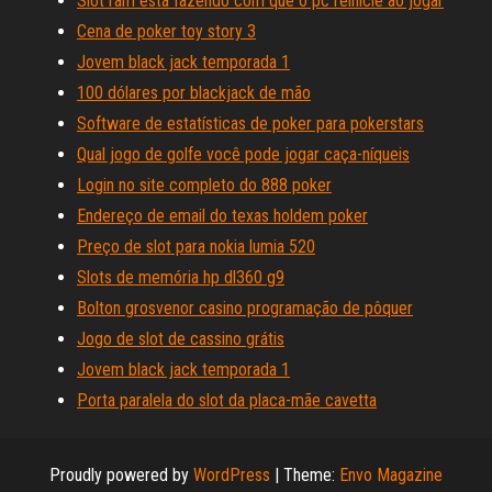
Slot ram está fazendo com que o pc reinicie ao jogar
Cena de poker toy story 3
Jovem black jack temporada 1
100 dólares por blackjack de mão
Software de estatísticas de poker para pokerstars
Qual jogo de golfe você pode jogar caça-níqueis
Login no site completo do 888 poker
Endereço de email do texas holdem poker
Preço de slot para nokia lumia 520
Slots de memória hp dl360 g9
Bolton grosvenor casino programação de pôquer
Jogo de slot de cassino grátis
Jovem black jack temporada 1
Porta paralela do slot da placa-mãe cavetta
Proudly powered by
WordPress
|
Theme:
Envo Magazine