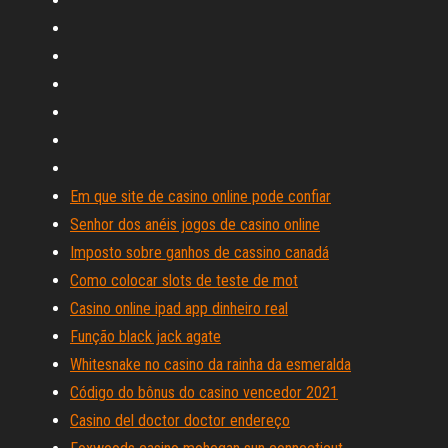
Em que site de casino online pode confiar
Senhor dos anéis jogos de casino online
Imposto sobre ganhos de cassino canadá
Como colocar slots de teste de mot
Casino online ipad app dinheiro real
Função black jack agate
Whitesnake no casino da rainha da esmeralda
Código do bônus do casino vencedor 2021
Casino del doctor doctor endereço