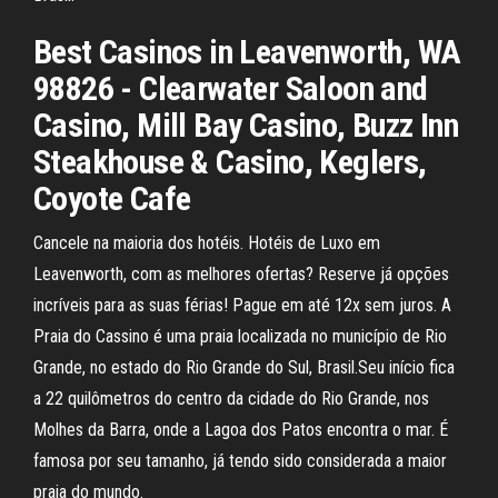
Best Casinos in Leavenworth, WA
98826 - Clearwater Saloon and
Casino, Mill Bay Casino, Buzz Inn
Steakhouse & Casino, Keglers,
Coyote Cafe
Cancele na maioria dos hotéis. Hotéis de Luxo em
Leavenworth, com as melhores ofertas? Reserve já opções
incríveis para as suas férias! Pague em até 12x sem juros. A
Praia do Cassino é uma praia localizada no município de Rio
Grande, no estado do Rio Grande do Sul, Brasil.Seu início fica
a 22 quilômetros do centro da cidade do Rio Grande, nos
Molhes da Barra, onde a Lagoa dos Patos encontra o mar. É
famosa por seu tamanho, já tendo sido considerada a maior
praia do mundo.