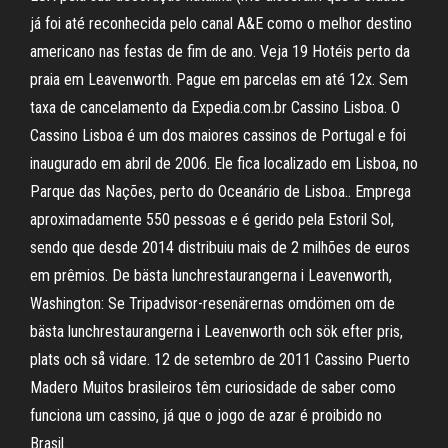
já foi até reconhecida pelo canal A&E como o melhor destino
americano nas festas de fim de ano. Veja 19 Hotéis perto da
praia em Leavenworth. Pague em parcelas em até 12x. Sem
taxa de cancelamento da Expedia.com.br Cassino Lisboa. O
Cassino Lisboa é um dos maiores cassinos de Portugal e foi
inaugurado em abril de 2006. Ele fica localizado em Lisboa, no
Parque das Nações, perto do Oceanário de Lisboa.. Emprega
aproximadamente 550 pessoas e é gerido pela Estoril Sol,
sendo que desde 2014 distribuiu mais de 2 milhões de euros
em prêmios. De bästa lunchrestaurangerna i Leavenworth,
Washington: Se Tripadvisor-resenärernas omdömen om de
bästa lunchrestaurangerna i Leavenworth och sök efter pris,
plats och så vidare. 12 de setembro de 2011 Cassino Puerto
Madero Muitos brasileiros têm curiosidade de saber como
funciona um cassino, já que o jogo de azar é proibido no
Brasil.