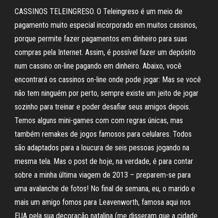
CASSINOS TELEINGRESO. O Teleingreso é um meio de
pagamento muito especial incorporado em muitos cassinos,
porque permite fazer pagamentos em dinheiro para suas
compras pela Internet. Assim, é possível fazer um depósito
num cassino on-line pagando em dinheiro. Abaixo, você
encontrará os cassinos on-line onde pode jogar: Mas se você
não tem ninguém por perto, sempre existe um jeito de jogar
sozinho para treinar e poder desafiar seus amigos depois.
Temos alguns mini-games com com regras únicas, mas
também remakes de jogos famosos para celulares. Todos
são adaptados para a loucura de seis pessoas jogando na
mesma tela. Mas o post de hoje, na verdade, é para contar
sobre a minha última viagem de 2013 – preparem-se para
uma avalanche de fotos! No final de semana, eu, o marido e
mais um amigo fomos para Leavenworth, famosa aqui nos
EUA pela sua decoração natalina (me disseram que a cidade